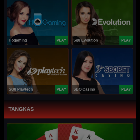
Hogaming
PLAY
Sg8 Evolution
PLAY
SG8 Playtech
PLAY
SBO Casino
PLAY
TANGKAS