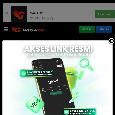
×
NAGAGG
Download
NAGAGG Mobile App
MASUK
DAFTAR
Info :
Selamat Datang Di Nag
SLOT
IDNLIVE
E-LOTTERY
IDNRNG
IDNRAFFLE