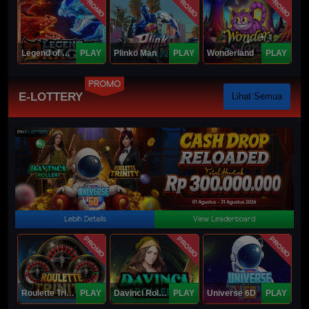
PROMO
PROMO
PROMO
Legend of Dragon
PLAY
Plinko Man
PLAY
Wonderland
PLAY
PROMO
E-LOTTERY
Lihat Semua
Lebih Details
View Leaderboard
PROMO
PROMO
PROMO
Roulette Trinity
PLAY
Davinci Roller
PLAY
Universe 6D
PLAY